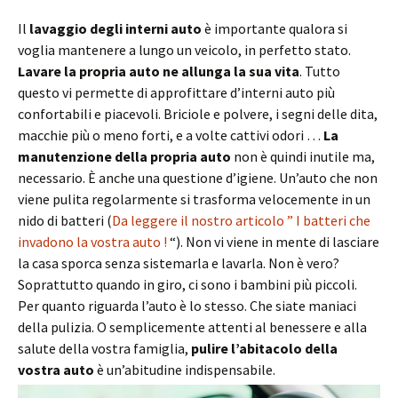
Il
lavaggio degli interni auto
è importante qualora si
voglia mantenere a lungo un veicolo, in perfetto stato.
Lavare la propria auto ne allunga la sua vita
. Tutto
questo vi permette di approfittare d’interni auto più
confortabili e piacevoli. Briciole e polvere, i segni delle dita,
macchie più o meno forti, e a volte cattivi odori …
La
manutenzione della propria auto
non è quindi inutile ma,
necessario. È anche una questione d’igiene. Un’auto che non
viene pulita regolarmente si trasforma velocemente in un
nido di batteri (
Da leggere il nostro articolo ” I batteri che
invadono la vostra auto !
“). Non vi viene in mente di lasciare
la casa sporca senza sistemarla e lavarla. Non è vero?
Soprattutto quando in giro, ci sono i bambini più piccoli.
Per quanto riguarda l’auto è lo stesso. Che siate maniaci
della pulizia. O semplicemente attenti al benessere e alla
salute della vostra famiglia,
pulire l’abitacolo della
vostra auto
è un’abitudine indispensabile.