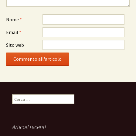
Nome
*
Email
*
Sito web
R
i
c
e
r
Articoli recenti
c
a