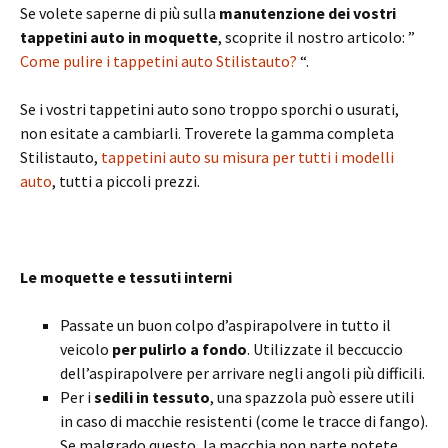
Se volete saperne di più sulla
manutenzione dei vostri
tappetini auto in moquette
, scoprite il nostro articolo: ”
Come pulire i tappetini auto Stilistauto?
“.
Se i vostri tappetini auto sono troppo sporchi o usurati,
non esitate a cambiarli. Troverete la gamma completa
Stilistauto,
tappetini auto su misura per tutti i modelli
auto
, tutti a piccoli prezzi.
Le moquette e tessuti interni
Passate un buon colpo d’aspirapolvere in tutto il
veicolo
per pulirlo a fondo
. Utilizzate il beccuccio
dell’aspirapolvere per arrivare negli angoli più difficili.
Per i
sedili in tessuto
, una spazzola può essere utili
in caso di macchie resistenti (come le tracce di fango).
Se malgrado questo, la macchia non parte potete