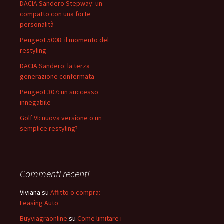
DACIA Sandero Stepway: un
p
compatto con una forte
e
personalità
r
Peugeot 5008: il momento del
:
restyling
DACIA Sandero: la terza
generazione confermata
Peugeot 307: un successo
innegabile
Golf VI: nuova versione o un
semplice restyling?
Commenti recenti
Viviana
su
Affitto o compra:
Leasing Auto
Buyviagraonline
su
Come limitare i