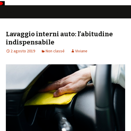
Vai
Ricerca
Menu
al
per:
contenuto
Lavaggio interni auto: l’abitudine
indispensabile
2 agosto 2019
Non classé
Viviane