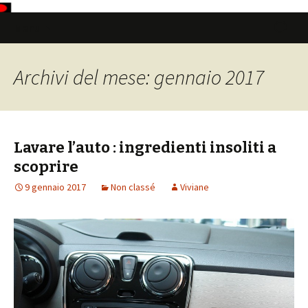
Vai
Ricerca
Menu
al
per:
contenuto
Archivi del mese: gennaio 2017
Lavare l’auto : ingredienti insoliti a
scoprire
9 gennaio 2017
Non classé
Viviane