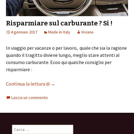
Risparmiare sul carburante ? Si !
4 gennaio 2017
Made in Italy
Viviane
In viaggio per vacanze o per lavoro, quale che sia la ragione
quando il tragitto diviene lungo, meglio stare attenti al
consumo carburante. Ecoo qui qualche consiglio per
risparmiare :
Continua la lettura di
Risparmiare sul carburante ? Si !
→
Lascia un commento
R