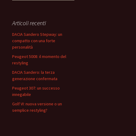
i
c
e
r
Articoli recenti
c
a
DACIA Sandero Stepway: un
p
compatto con una forte
e
personalità
r
Peugeot 5008: il momento del
:
restyling
DACIA Sandero: la terza
generazione confermata
Peugeot 307: un successo
innegabile
Golf VI: nuova versione o un
semplice restyling?