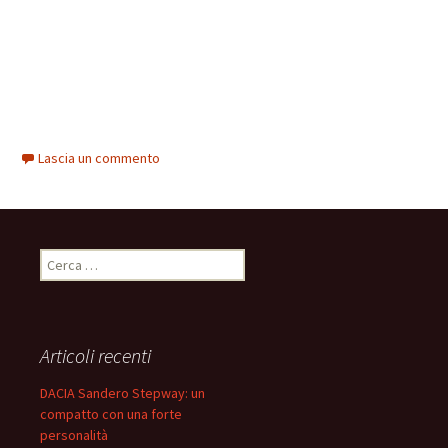
Lascia un commento
R
i
c
e
r
Articoli recenti
c
a
DACIA Sandero Stepway: un
p
compatto con una forte
e
personalità
r