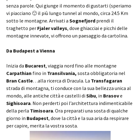
senza parole. Qui giunge il momento di gustarti (speriamo
vi piacciano 🙂 il più lungo tunnel al mondo, circa 24.5 Km
sotto le montagne. Arrivati a
Sognefjord
prendi il
traghetto per
Fjaler valleys
, dove ghiacciai e picchi delle
montagne innevate, vi offrono un paesaggio da cartolina.
Da Budapest a Vienna
Inizia da
Bucarest
, viaggia nord fino alle montagne
Carpathian
fino in
Transilvania,
sosta obbligatoria nel
Bran Castle
…alla ricerca di Dracula. La
Transfagaran
strada di montagna, ti conduce con la sua bellezza unica al
mondo, alle antiche città e castelli di
Sibu
, in
Brasov
e
Sighisoara
. Non perderti poi l’architettura indimenticabile
della perla
Timisoara
. Ora preparati una sosta di qualche
giorno in
Budapest
, dove la città e la sua aria da respirare
per capire, merita la vostra sosta.