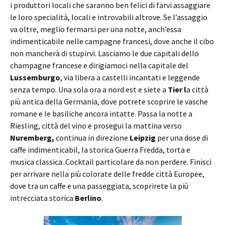
i produttori locali che saranno ben felici di farvi assaggiare
le loro specialità, locali e introvabili altrove. Se l’assaggio
va oltre, meglio fermarsi per una notte, anch’essa
indimenticabile nelle campagne francesi, dove anche il cibo
non mancherà di stupirvi. Lasciamo le due capitali dello
champagne francese e dirigiamoci nella capitale del
Lussemburgo
, via libera a castelli incantati e leggende
senza tempo. Una sola ora a nord est e siete a
Tier l
a città
più antica della Germania, dove potrete scoprire le vasche
romane e le basiliche ancora intatte. Passa la notte a
Riesling, città del vino e prosegui la mattina verso
Nuremberg,
continua in direzione
Leipzig
per una dose di
caffe indimenticabil, la storica Guerra Fredda, torta e
musica classica. Cocktail particolare da non perdere. Finisci
per arrivare nella più colorate delle fredde città Europee,
dove tra un caffe e una passeggiata, scoprirete la più
intrecciata storica
Berlino
.