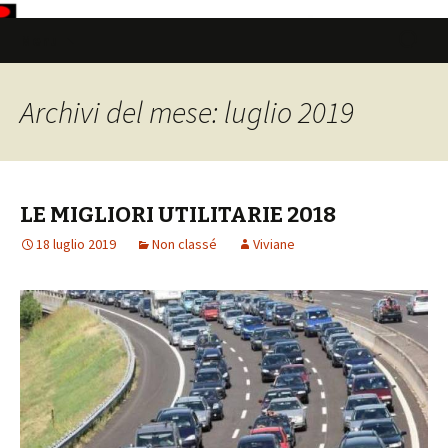
Vai
Ricerca
Menu
al
per:
contenuto
Archivi del mese: luglio 2019
LE MIGLIORI UTILITARIE 2018
18 luglio 2019
Non classé
Viviane