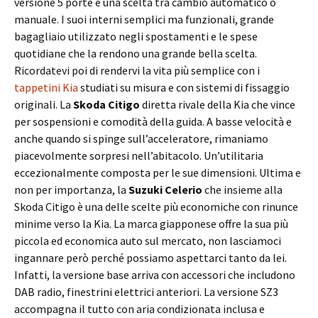
versione 5 porte e una scelta tra cambio automatico o
manuale. I suoi interni semplici ma funzionali, grande
bagagliaio utilizzato negli spostamenti e le spese
quotidiane che la rendono una grande bella scelta.
Ricordatevi poi di rendervi la vita più semplice con i
tappetini Kia
studiati su misura e con sistemi di fissaggio
originali. La
Skoda Citigo
diretta rivale della Kia che vince
per sospensioni e comodità della guida. A basse velocità e
anche quando si spinge sull’acceleratore, rimaniamo
piacevolmente sorpresi nell’abitacolo. Un’utilitaria
eccezionalmente composta per le sue dimensioni. Ultima e
non per importanza, la
Suzuki Celerio
che insieme alla
Skoda Citigo è una delle scelte più economiche con rinunce
minime verso la Kia. La marca giapponese offre la sua più
piccola ed economica auto sul mercato, non lasciamoci
ingannare però perché possiamo aspettarci tanto da lei.
Infatti, la versione base arriva con accessori che includono
DAB radio, finestrini elettrici anteriori. La versione SZ3
accompagna il tutto con aria condizionata inclusa e