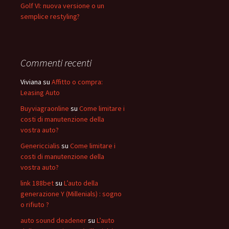
Golf VI: nuova versione o un
semplice restyling?
Commenti recenti
Viviana
su
Affitto o compra:
Leasing Auto
Buyviagraonline
su
Come limitare i
costi di manutenzione della
vostra auto?
Genericcialis
su
Come limitare i
costi di manutenzione della
vostra auto?
link 188bet
su
L’auto della
generazione Y (Millenials) : sogno
o rifiuto ?
auto sound deadener
su
L’auto