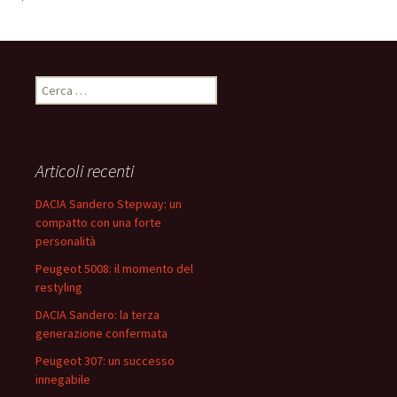
R
i
c
e
r
Articoli recenti
c
a
DACIA Sandero Stepway: un
p
compatto con una forte
e
personalità
r
Peugeot 5008: il momento del
:
restyling
DACIA Sandero: la terza
generazione confermata
Peugeot 307: un successo
innegabile