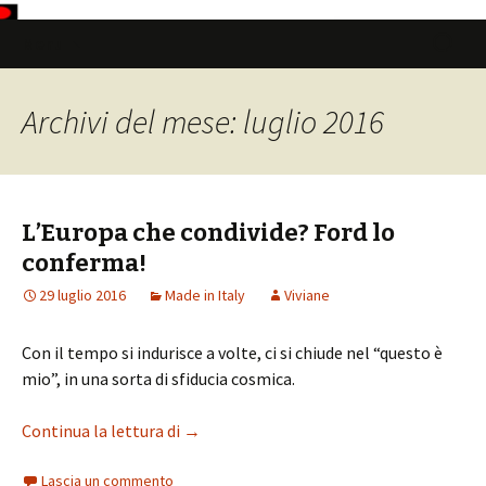
Vai
Ricerca
Menu
al
per:
contenuto
Archivi del mese: luglio 2016
L’Europa che condivide? Ford lo
conferma!
29 luglio 2016
Made in Italy
Viviane
Con il tempo si indurisce a volte, ci si chiude nel “questo è
mio”, in una sorta di sfiducia cosmica.
Continua la lettura di
L’Europa che condivide? Ford lo conferm
→
Lascia un commento