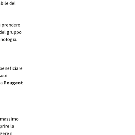
bile del
i prendere
 del gruppo
cnologia.
beneficiare
suoi
la
Peugeot
l massimo
prire la
gere il