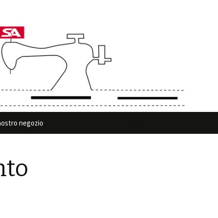
Ricerca
 nostro negozio
per:
nto