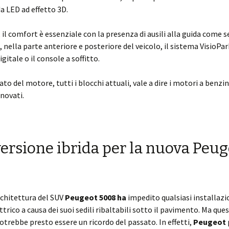
da LED ad effetto 3D.
, il comfort è essenziale con la presenza di ausili alla guida come s
 nella parte anteriore e posteriore del veicolo, il sistema VisioPark
gitale o il console a soffitto.
lato del motore, tutti i blocchi attuali, vale a dire i motori a benzin
nnovati.
ersione ibrida per la nuova Peug
8
rchitettura del SUV
Peugeot 5008 ha
impedito qualsiasi installazi
trico a causa dei suoi sedili ribaltabili sotto il pavimento. Ma que
otrebbe presto essere un ricordo del passato. In effetti,
Peugeot