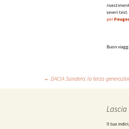
rivestiment
severi test.
per
Peugeo
Buon viaggi
←
DACIA Sandero: la terza generazi
Navigazione
articolo
Lascia
Il tuo indi