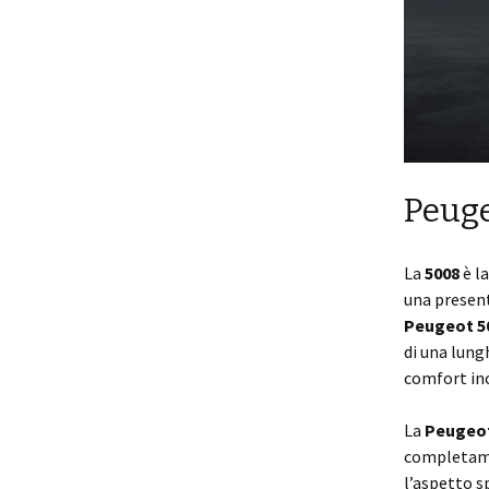
Peuge
La
5008
è l
una present
Peugeot 5
di una lung
comfort in
La
Peugeot
completame
l’aspetto s