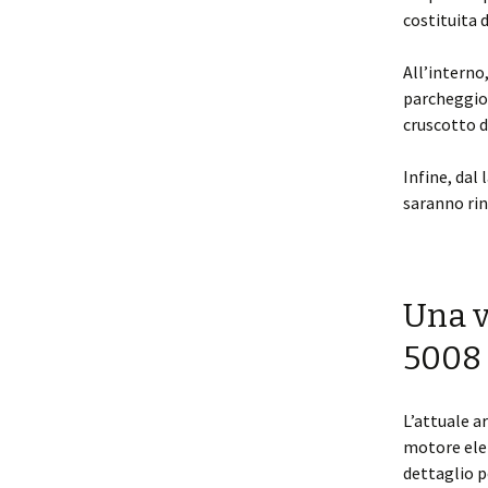
costituita 
All’interno
parcheggio,
cruscotto di
Infine, dal 
saranno ri
Una v
500
L’attuale a
motore elet
dettaglio p