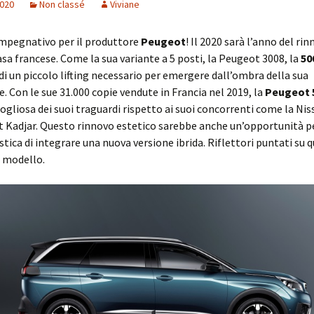
2020
Non classé
Viviane
impegnativo per il produttore
Peugeot
! Il 2020 sarà l’anno del rin
asa francese. Come la sua variante a 5 posti, la Peugeot 3008, la
50
di un piccolo lifting necessario per emergere dall’ombra della sua
. Con le sue 31.000 copie vendute in Francia nel 2019, la
Peugeot 
ogliosa dei suoi traguardi rispetto ai suoi concorrenti come la Ni
t Kadjar. Questo rinnovo estetico sarebbe anche un’opportunità pe
tica di integrare una nuova versione ibrida. Riflettori puntati su 
 modello.