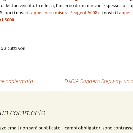
o del tuo veicolo. In effetti, l’interno di un minivan è spesso sott
 Scopri i nostri
tappetini su misura Peugeot 5008
e i nostri
tappeti
t 5008
.
o a tutti voi!
one confermata
DACIA Sandero Stepway: un c
 un commento
rizzo email non sarà pubblicato.
I campi obbligatori sono contrass