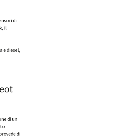
ensori di
, il
a e diesel,
eot
one di un
sto
prevede di