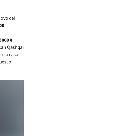
novo dei
08
5008 è
ssan Qashqai
r la casa
questo