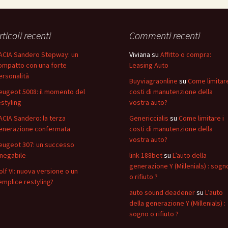
rticoli recenti
Commenti recenti
ACIA Sandero Stepway: un
Viviana
su
Affitto o compra:
ompatto con una forte
Leasing Auto
ersonalità
Buyviagraonline
su
Come limitare
eugeot 5008: il momento del
costi di manutenzione della
estyling
vostra auto?
ACIA Sandero: la terza
Genericcialis
su
Come limitare i
enerazione confermata
costi di manutenzione della
vostra auto?
eugeot 307: un successo
nnegabile
link 188bet
su
L’auto della
generazione Y (Millenials) : sogn
olf VI: nuova versione o un
o rifiuto ?
emplice restyling?
auto sound deadener
su
L’auto
della generazione Y (Millenials) :
sogno o rifiuto ?