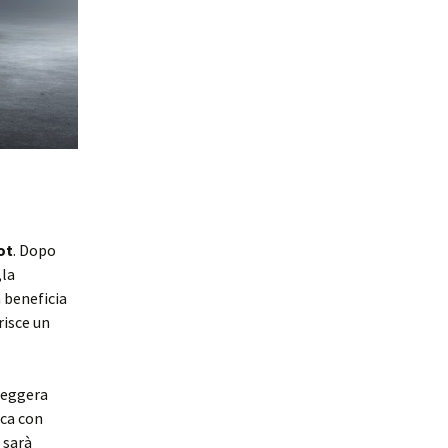
ot
. Dopo
,la
 beneficia
risce un
leggera
ca con
 sarà