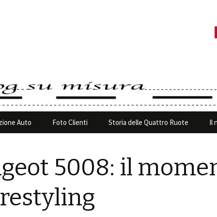
ione Auto
Foto Clienti
Storia delle Quattro Ruote
Il
geot 5008: il mome
 restyling