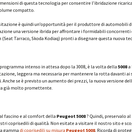
dimensioni di questa tecnologia per consentire l’ibridazione ricarica
olume compatto.
sitazione è quindi un’opportunità per il produttore di automobili d
azione una versione ibrida per affrontare i formidabili concorrenti
(Seat Tarraco, Skoda Kodiaq) pronti a disegnare questa nuova te
 programma intenso in attesa dopo la 3008, è la volta della
5008
a 
sitazione, leggera ma necessaria per mantenere la rotta davanti ai 
. Anche se è previsto un aumento dei prezzi, la nuova versione del
a già molto promettente.
al fascino e al comfort della
Peugeot 5008
? Quindi, preservalo a
stri coprisedili di qualità. Non esitate a visitare il nostro sito e sco
sta gamma
di coprisedili su misura
Peugeot 5008
. Ricorda di proteg