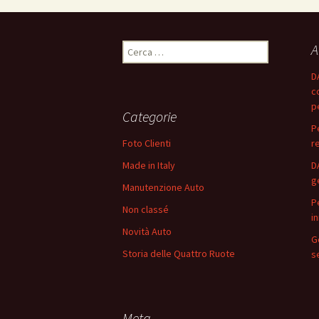
A
R
i
D
c
c
e
p
r
Categorie
c
P
a
Foto Clienti
r
p
Made in Italy
D
e
g
r
Manutenzione Auto
:
P
Non classé
i
Novità Auto
G
Storia delle Quattro Ruote
s
Meta