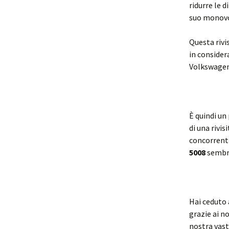
ridurre le 
suo monov
Questa rivi
in consider
Volkswagen 
È quindi un
di una rivi
concorrenti
5008
sembr
Hai ceduto 
grazie ai no
nostra va