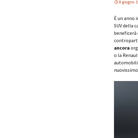
8 giugno 
È un anno 
SUV della c
beneficerà 
controparte
ancora
org
o la Renaul
automobilis
nuovissimo