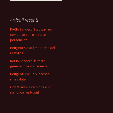
i
c
e
r
Articoli recenti
c
a
DACIA Sandero Stepway: un
p
compatto con una forte
e
personalità
r
Peugeot 5008: il momento del
:
restyling
DACIA Sandero: la terza
generazione confermata
Peugeot 307: un successo
innegabile
Golf VI: nuova versione o un
semplice restyling?