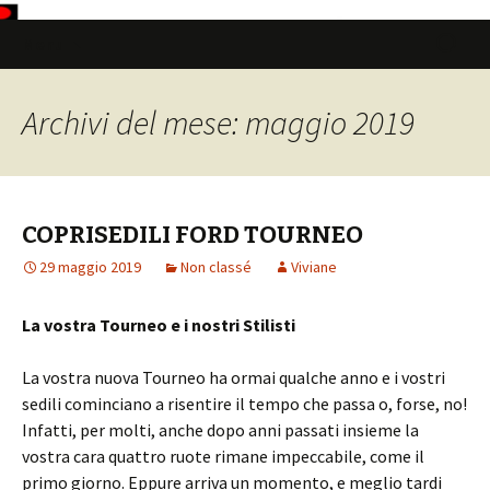
Vai
Ricerca
Menu
al
per:
contenuto
Archivi del mese: maggio 2019
COPRISEDILI FORD TOURNEO
29 maggio 2019
Non classé
Viviane
La vostra Tourneo e i nostri Stilisti
La vostra nuova Tourneo ha ormai qualche anno e i vostri
sedili cominciano a risentire il tempo che passa o, forse, no!
Infatti, per molti, anche dopo anni passati insieme la
vostra cara quattro ruote rimane impeccabile, come il
primo giorno. Eppure arriva un momento, e meglio tardi