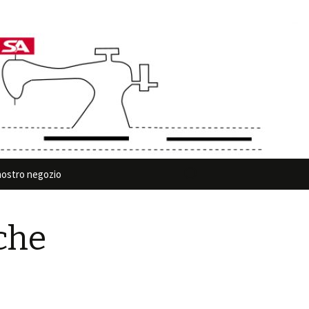
Ricerca
 nostro negozio
per:
che