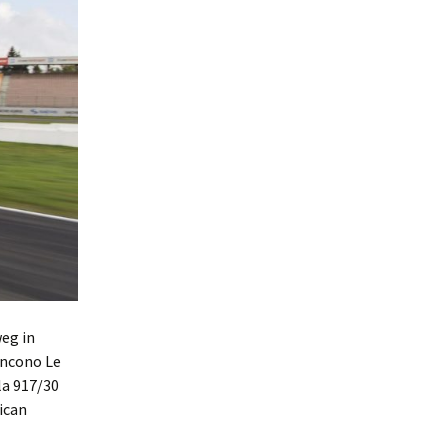
eg in
incono Le
la 917/30
ican