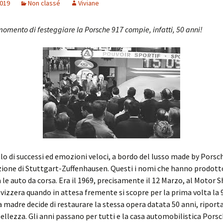
2019
Non classé
Viviane
 momento di festeggiare la Porsche 917 compie, infatti, 50 anni!
o di successi ed emozioni veloci, a bordo del lusso made by Porsch
zione di Stuttgart-Zuffenhausen. Questi i nomi che hanno prodott
ra le auto da corsa. Era il 1969, precisamente il 12 Marzo, al Motor 
Svizzera quando in attesa fremente si scopre per la prima volta la 
a madre decide di restaurare la stessa opera datata 50 anni, riporta
bellezza. Gli anni passano per tutti e la casa automobilistica Pors