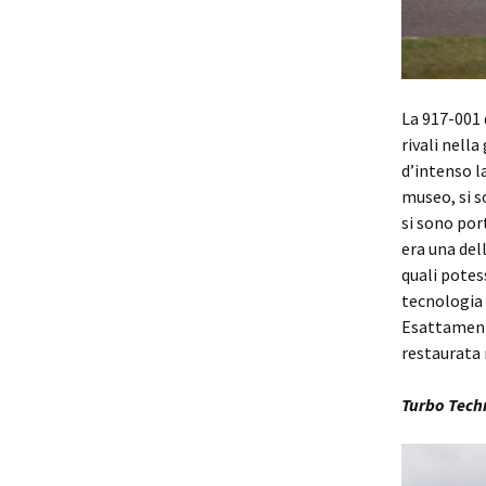
La 917-001 
rivali nell
d’intenso l
museo, si s
si sono por
era una del
quali potes
tecnologia 
Esattamente
restaurata 
Turbo Tech