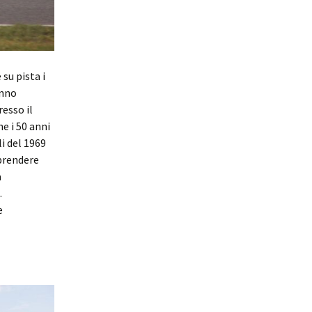
su pista i
anno
resso il
e i 50 anni
i del 1969
mprendere
a
.
e