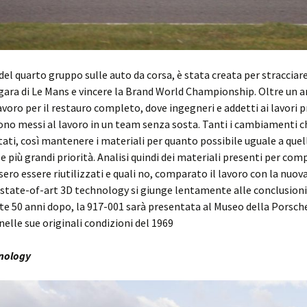
del quarto gruppo sulle auto da corsa, è stata creata per stracciare 
a gara di Le Mans e vincere la Brand World Championship. Oltre un 
avoro per il restauro completo, dove ingegneri e addetti ai lavori p
ono messi al lavoro in un team senza sosta. Tanti i cambiamenti ch
tati, così mantenere i materiali per quanto possibile uguale a quell
le più grandi priorità. Analisi quindi dei materiali presenti per co
sero essere riutilizzati e quali no, comparato il lavoro con la nuov
state-of-art 3D technology si giunge lentamente alle conclusioni
 50 anni dopo, la 917-001 sarà presentata al Museo della Porsch
nelle sue originali condizioni del 1969
nology