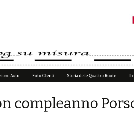
ione Auto
Foto Clienti
Storia delle Quattro Ruote
Il
n compleanno Pors