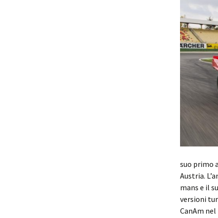
suo primo a
Austria. L’
mans e il s
versioni tu
CanAm nel 1