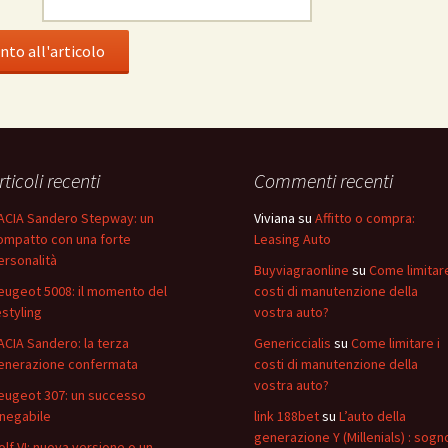
rticoli recenti
Commenti recenti
ACIA Sandero Stepway: un
Viviana
su
Affitto o compra:
ompatto con una forte
Leasing Auto
ersonalità
Buyviagraonline
su
Come limitare
eugeot 5008: il momento del
costi di manutenzione della
estyling
vostra auto?
ACIA Sandero: la terza
Genericcialis
su
Come limitare i
enerazione confermata
costi di manutenzione della
vostra auto?
eugeot 307: un successo
nnegabile
link 188bet
su
L’auto della
generazione Y (Millenials) : sogn
olf VI: nuova versione o un