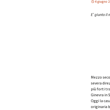
4 giugno 
E’ giunto il
Mezzo secol
severa dire
più forti t
Ginevra in 
Oggi la cas
originaria 