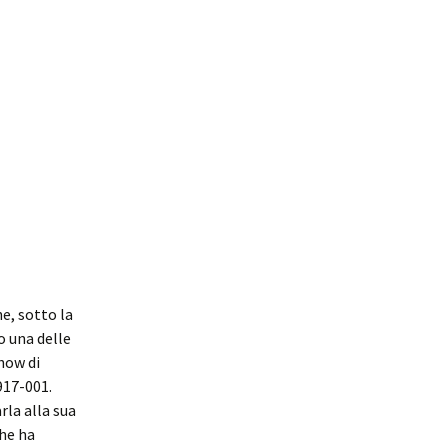
e, sotto la
o una delle
Show di
917-001.
rla alla sua
che ha