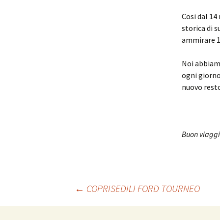
Cosi dal 14
storica di 
ammirare 10
Noi abbiam
ogni giorno
nuovo resto
Buon viaggio
←
COPRISEDILI FORD TOURNEO
Navigazione