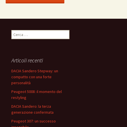
R
i
c
e
r
Articoli recenti
c
a
DACIA Sandero Stepway: un
p
compatto con una forte
e
personalità
r
Peugeot 5008: il momento del
:
restyling
DACIA Sandero: la terza
generazione confermata
Peugeot 307: un successo