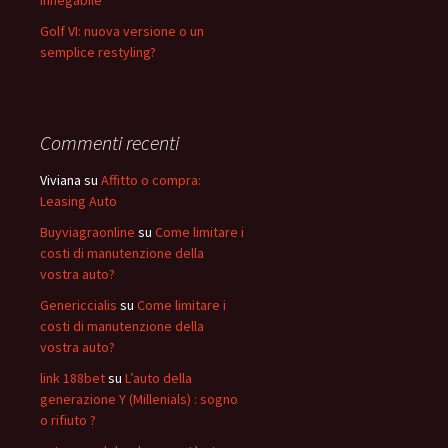
innegabile
Golf VI: nuova versione o un
semplice restyling?
Commenti recenti
Viviana
su
Affitto o compra:
Leasing Auto
Buyviagraonline
su
Come limitare i
costi di manutenzione della
vostra auto?
Genericcialis
su
Come limitare i
costi di manutenzione della
vostra auto?
link 188bet
su
L’auto della
generazione Y (Millenials) : sogno
o rifiuto ?