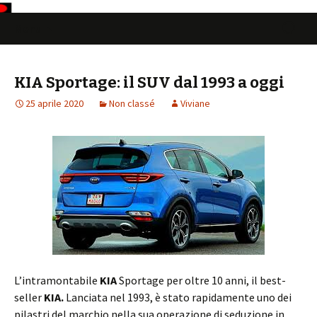
Vai
Ricerca
Menu
al
per:
contenuto
KIA Sportage: il SUV dal 1993 a oggi
25 aprile 2020
Non classé
Viviane
L’intramontabile
KIA
Sportage per oltre 10 anni, il best-
seller
KIA.
Lanciata nel 1993, è stato rapidamente uno dei
pilastri del marchio nella sua operazione di seduzione in